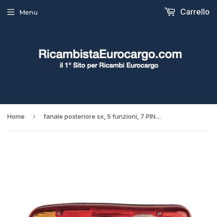
Carrello
Menu
›
Home
fanale posteriore sx, 5 funzioni, 7 PIN, c/luce targa, guida sx iveco eurocargo - 5801426912