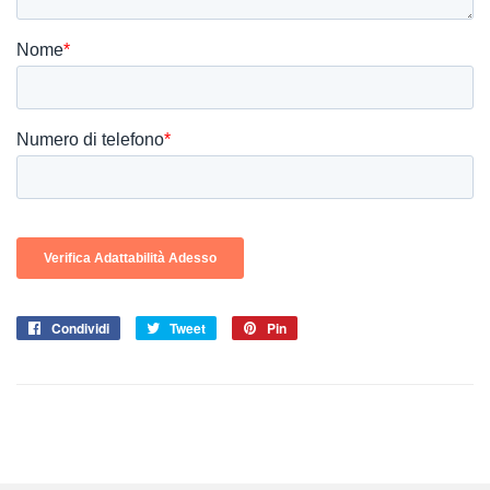
Condividi
Condividi
Tweet
Twitta
Pin
Pinna
su
su
su
Facebook
Twitter
Pinterest